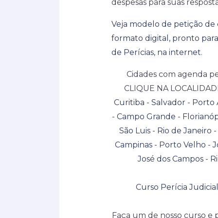
despesas para suas resposta
Veja modelo de petição de
formato digital, pronto par
de Perícias, na internet.
Cidades com agenda per
CLIQUE NA LOCALIDAD
Curitiba
-
Salvador
-
Porto 
-
Campo Grande
-
Florianóp
São Luis
-
Rio de Janeiro
Campinas
-
Porto Velho
-
J
José dos Campos
-
Ri
Curso Perícia Judicia
Faça um de nosso curso e 