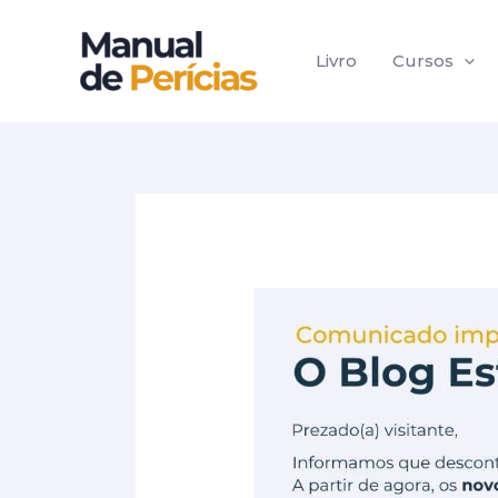
Ir
Post
para
navigation
Livro
Cursos
o
conteúdo