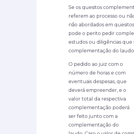
Se os quesitos complement
referem ao processo ou não
não abordados em quesitos 
pode o perito pedir comple
estudos ou diligências que s
complementação do laudo
O pedido ao juiz com o
número de horas e com
eventuais despesas, que
deverá empreender, e o
valor total da respectiva
complementação poderá
ser feito junto com a
complementação do
laudo. Caso o valor de com