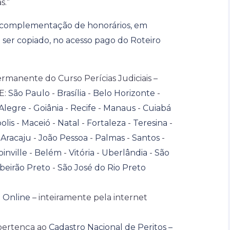
s.”
 complementação de honorários, em
a ser copiado, no acesso pago do Roteiro
manente do Curso Perícias Judiciais –
E:
São Paulo
-
Brasília
-
Belo Horizonte
-
Alegre
-
Goiânia
-
Recife
-
Manaus
-
Cuiabá
olis
-
Maceió
-
Natal
-
Fortaleza
-
Teresina
-
-
Aracaju
-
João Pessoa
-
Palmas
-
Santos
-
oinville
-
Belém
-
Vitória
-
Uberlândia
-
São
beirão Preto
-
São José do Rio Preto
l Online
– inteiramente pela internet
pertença ao
Cadastro Nacional de Peritos –