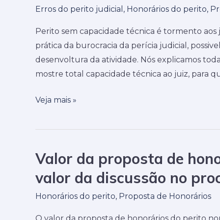
Erros do perito judicial
,
Honorários do perito
,
Pr
de
perito
Perito sem capacidade técnica é tormento aos 
da
prática da burocracia da perícia judicial, possi
sua
desenvoltura da atividade. Nós explicamos toda
Lista
mostre total capacidade técnica ao juiz, para q
de
Peritos
Veja mais »
porque
apresentou
proposta
Valor da proposta de hono
de
Valor
honorários
da
valor da discussão no pro
excessiva
proposta
Honorários do perito
,
Proposta de Honorários
de
honorários
O valor da proposta de honorários do perito n