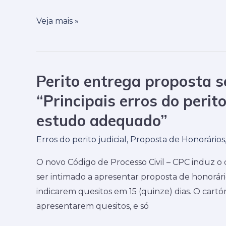
parte
Veja mais »
pagadora
conta
com
Assistência
Perito entrega proposta s
Perito
Judiciária
entrega
“Principais erros do peri
Gratuita
proposta
–
estudo adequado”
sem
AJG?
ver
Erros do perito judicial
,
Proposta de Honorários
os
O novo Código de Processo Civil – CPC induz o 
quesitos
ser intimado a apresentar proposta de honorário
–
indicarem quesitos em 15 (quinze) dias. O cartóri
Série
apresentarem quesitos, e só
“Principais
erros