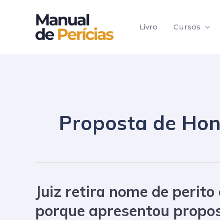
Ir
Paginação
para
de
Livro
Cursos
o
post
conteúdo
Proposta de Hon
Juiz retira nome de perito
Juiz
retira
porque apresentou propos
nome