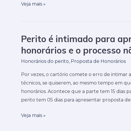
Veja mais »
do
perito
sem
treinamento
Perito é intimado para ap
Perito
ou
é
honorários e o processo n
estudo
intimado
adequado”
Honorários do perito
,
Proposta de Honorários
para
apresentar
Por vezes, o cartório comete o erro de intimar 
proposta
técnicos, se quiserem, ao mesmo tempo em que 
de
honorários. Acontece que a parte tem 15 dias pa
honorários
perito tem 05 dias para apresentar proposta de
e
o
Veja mais »
processo
não