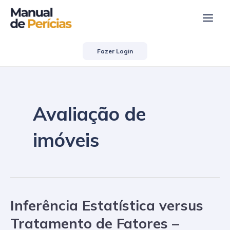
Ir
Paginação
Main
para
de
Men
o
post
conteúdo
Fazer Login
Avaliação de
imóveis
Inferência Estatística versus
Inferência
Estatística
Tratamento de Fatores –