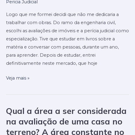
Pericia Judicial
avaliação
de
Logo que me formei decidi que não me dedicaria a
imóveis
trabalhar com obras. Do ramo da engenharia civil,
e
escolhi as avaliações de imóveis e a perícia judicial como
perícia
especialização. Tive que estudar em livros sobre a
judicial
matéria e conversar com pessoas, durante um ano,
para aprender. Depois de estudar, entrei
definitivamente neste mercado, que hoje
Veja mais »
Qual a área a ser considerada
Qual
a
na avaliação de uma casa no
área
terreno? A área constante no
a