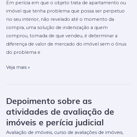
Em perícia em que o objeto trata de apartamento ou
por
imóvel que tenha problema que possa ser perpetuo
problema
no seu interior, não revelado até o momento da
não
compra, uma solução de indenização a quem
revelado
comprou, tomada de que vendeu, é determinar a
no
diferença de valor de mercado do imóvel sem o ônus
momento
do problema e
da
compra
Veja mais »
Depoimento sobre as
Depoimento
sobre
atividades de avaliação de
as
imóveis e perícia judicial
atividades
de
Avaliação de imóveis
,
curso de avaliações de imóveis
,