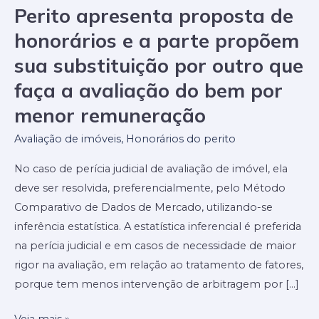
versus
Perito apresenta proposta de
Tratamento
honorários e a parte propõem
de
Fatores
sua substituição por outro que
–
faça a avaliação do bem por
Perito
menor remuneração
apresenta
proposta
Avaliação de imóveis
,
Honorários do perito
de
No caso de perícia judicial de avaliação de imóvel, ela
honorários
deve ser resolvida, preferencialmente, pelo Método
e
Comparativo de Dados de Mercado, utilizando-se
a
inferência estatística. A estatística inferencial é preferida
parte
na perícia judicial e em casos de necessidade de maior
propõem
rigor na avaliação, em relação ao tratamento de fatores,
sua
porque tem menos intervenção de arbitragem por […]
substituição
por
Veja mais »