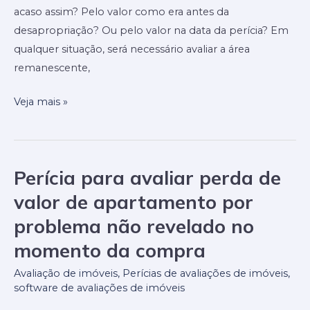
processo?
acaso assim? Pelo valor como era antes da
desapropriação? Ou pelo valor na data da perícia? Em
qualquer situação, será necessário avaliar a área
remanescente,
Veja mais »
Perícia para avaliar perda de
Perícia
para
valor de apartamento por
avaliar
problema não revelado no
perda
momento da compra
de
valor
Avaliação de imóveis
,
Perícias de avaliações de imóveis
,
de
software de avaliações de imóveis
apartamento