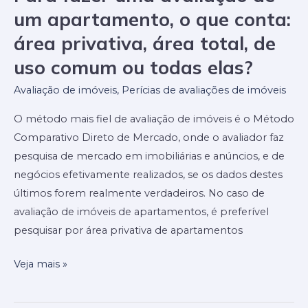
a
fazer
um apartamento, o que conta:
real?
uma
área privativa, área total, de
avaliação
uso comum ou todas elas?
de
um
Avaliação de imóveis
,
Perícias de avaliações de imóveis
apartamento,
O método mais fiel de avaliação de imóveis é o Método
o
Comparativo Direto de Mercado, onde o avaliador faz
que
pesquisa de mercado em imobiliárias e anúncios, e de
conta:
negócios efetivamente realizados, se os dados destes
área
últimos forem realmente verdadeiros. No caso de
privativa,
avaliação de imóveis de apartamentos, é preferível
área
pesquisar por área privativa de apartamentos
total,
de
Veja mais »
uso
comum
ou