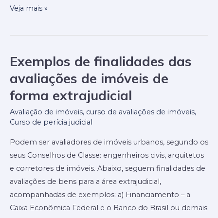
Veja mais »
Exemplos de finalidades das
Exemplos
de
avaliações de imóveis de
finalidades
forma extrajudicial
das
avaliações
Avaliação de imóveis
,
curso de avaliações de imóveis
,
Curso de perícia judicial
de
imóveis
Podem ser avaliadores de imóveis urbanos, segundo os
de
seus Conselhos de Classe: engenheiros civis, arquitetos
forma
e corretores de imóveis. Abaixo, seguem finalidades de
extrajudicial
avaliações de bens para a área extrajudicial,
acompanhadas de exemplos: a) Financiamento – a
Caixa Econômica Federal e o Banco do Brasil ou demais