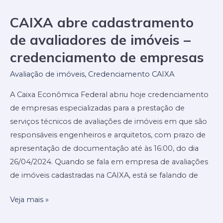
todas
CAIXA abre cadastramento
CAIXA
elas?
abre
de avaliadores de imóveis –
cadastramento
credenciamento de empresas
de
avaliadores
Avaliação de imóveis
,
Credenciamento CAIXA
de
A Caixa Econômica Federal abriu hoje credenciamento
imóveis
de empresas especializadas para a prestação de
–
serviços técnicos de avaliações de imóveis em que são
credenciamento
responsáveis engenheiros e arquitetos, com prazo de
de
apresentação de documentação até às 16:00, do dia
empresas
26/04/2024. Quando se fala em empresa de avaliações
de imóveis cadastradas na CAIXA, está se falando de
Veja mais »