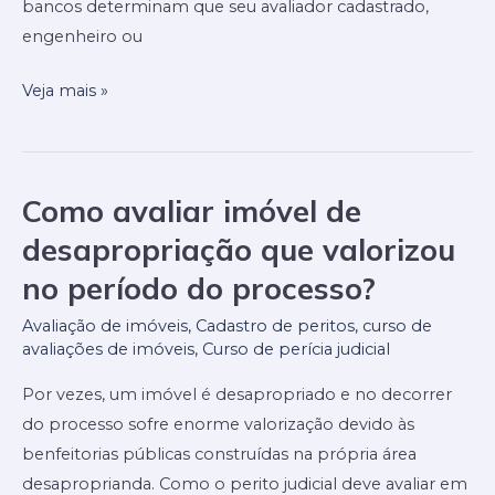
bancos determinam que seu avaliador cadastrado,
engenheiro ou
Veja mais »
Como avaliar imóvel de
Como
avaliar
desapropriação que valorizou
imóvel
no período do processo?
de
desapropriação
Avaliação de imóveis
,
Cadastro de peritos
,
curso de
avaliações de imóveis
,
Curso de perícia judicial
que
valorizou
Por vezes, um imóvel é desapropriado e no decorrer
no
do processo sofre enorme valorização devido às
período
benfeitorias públicas construídas na própria área
do
desaproprianda. Como o perito judicial deve avaliar em