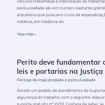
na
cálculos trabalhistas e indenização do trabalhad
Justiça
periculosidade são em número bastante grande
do
arquitetos que possuem curso de especializaç
Trabalho
médicos, em medicina do
Veja mais »
Perito deve fundamentar 
Perito
deve
leis e portarias na Justiç
fundamentar
Perícias de insalubridade e periculosidade
o
laudo
Recebi um pedido de atendimento de Suporte 
com
segurança do trabalho, com o seguinte: Adquiri 
súmulas,
suporte gratuito n° 10051. Gostaria de saber, s