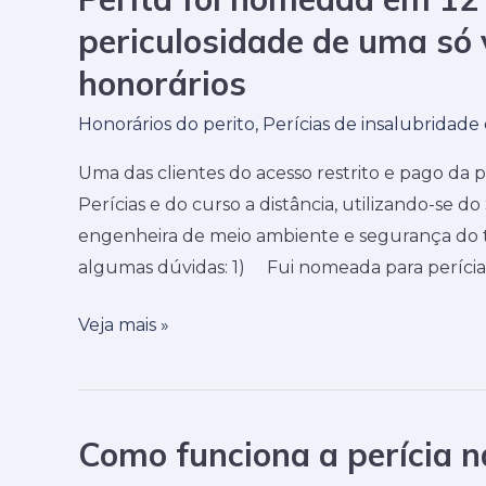
foi
periculosidade de uma só 
nomeada
honorários
em
12
Honorários do perito
,
Perícias de insalubridade
perícias
Uma das clientes do acesso restrito e pago da p
de
Perícias e do curso a distância, utilizando-se d
insalubridade
engenheira de meio ambiente e segurança do tra
e
algumas dúvidas: 1) Fui nomeada para perícias
periculosidade
de
Veja mais »
uma
só
vez
e
Como funciona a perícia n
Como
tinha
funciona