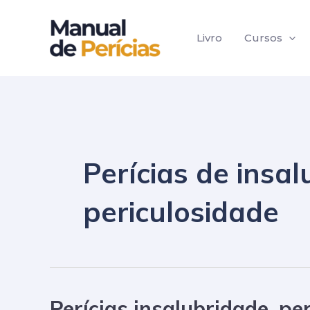
Ir
para
Livro
Cursos
o
conteúdo
Perícias de insa
periculosidade
Perícias insalubridade, pe
Perícias