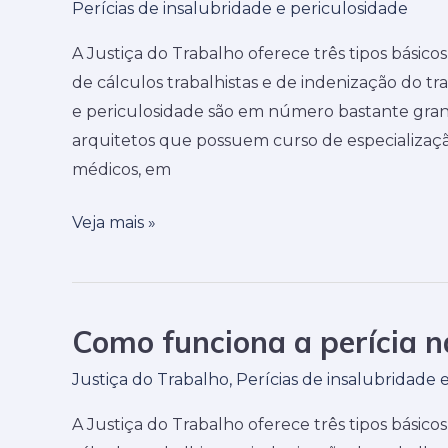
Perícias de insalubridade e periculosidade
dúvidas
a
sobre
perícia
A Justiça do Trabalho oferece três tipos básicos
honorários
na
de cálculos trabalhistas e de indenização do tr
Justiça
e periculosidade são em número bastante gran
do
arquitetos que possuem curso de especializaç
Trabalho
médicos, em
Veja mais »
Como funciona a perícia n
Como
funciona
Justiça do Trabalho
,
Perícias de insalubridade 
a
perícia
A Justiça do Trabalho oferece três tipos básicos