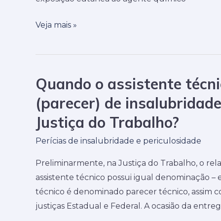
até
embasar
Veja mais »
as
minhas
conclusões
com
Quando o assistente técni
Quando
súmulas?
o
(parecer) de insalubridade
assistente
Justiça do Trabalho?
técnico
entrega
Perícias de insalubridade e periculosidade
seu
Preliminarmente, na Justiça do Trabalho, o rel
laudo
assistente técnico possui igual denominação – e
(parecer)
técnico é denominado parecer técnico, assim co
de
justiças Estadual e Federal. A ocasião da entreg
insalubridade/ou