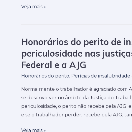
periculosidade
Veja mais »
na
Justiça
do
Trabalho?
Honorários do perito de i
Honorários
do
periculosidade nas justiça
perito
Federal e a AJG
de
insalubridade
Honorários do perito
,
Perícias de insalubridade
e
Normalmente o trabalhador é agraciado com Assi
periculosidade
se desenvolver no âmbito da Justiça do Trabalh
nas
periculosidade, o perito não recebe pela AJG, e
justiças
e se o trabalhador perder, recebe pela AJG, 
do
Trabalho,
Veja mais »