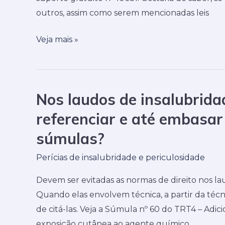
OJs,
outros, assim como serem mencionadas leis
leis
e
Veja mais »
portarias
na
Justiça
Nos laudos de insalubrida
do
Nos
Trabalho?
laudos
referenciar e até embasa
de
súmulas?
insalubridade
e
Perícias de insalubridade e periculosidade
periculosidade
Devem ser evitadas as normas de direito nos l
posso
Quando elas envolvem técnica, a partir da técni
referenciar
de citá-las. Veja a Súmula nº 60 do TRT4 – Adic
e
exposição cutânea ao agente químico