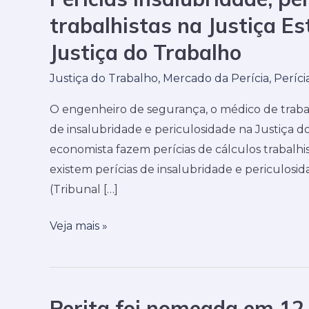
insalubridade,
trabalhistas na Justiça Es
periculosidade
Justiça do Trabalho
e
cálculos
Justiça do Trabalho
,
Mercado da Perícia
,
Períci
trabalhistas
O engenheiro de segurança, o médico de traba
na
de insalubridade e periculosidade na Justiça d
Justiça
economista fazem perícias de cálculos trabalhi
Estadual,
existem perícias de insalubridade e periculosi
Justiça
(Tribunal […]
Federal
e
Veja mais »
Justiça
do
Trabalho
Perita foi nomeada em 12 
Perita