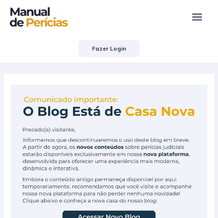
Ir
Post
Main
para
navigation
Men
o
conteúdo
Fazer Login