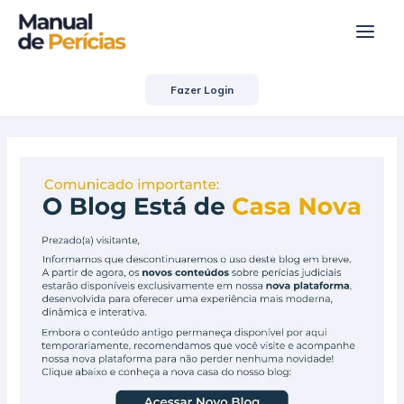
Ir
Post
Main
para
navigation
Men
o
conteúdo
Fazer Login