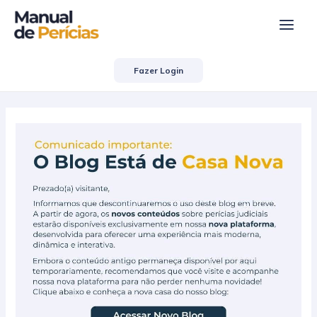
Ir
Post
Main
para
navigation
Men
o
conteúdo
Fazer Login