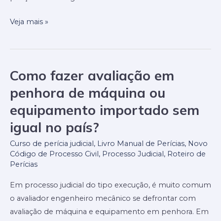
do
precisam
Veja mais »
eles
Como fazer avaliação em
Como
fazer
penhora de máquina ou
avaliação
equipamento importado sem
em
igual no país?
penhora
de
Curso de perícia judicial
,
Livro Manual de Perícias
,
Novo
máquina
Código de Processo Civil
,
Processo Judicial
,
Roteiro de
Perícias
ou
equipamento
Em processo judicial do tipo execução, é muito comum
importado
o avaliador engenheiro mecânico se defrontar com
sem
avaliação de máquina e equipamento em penhora. Em
igual