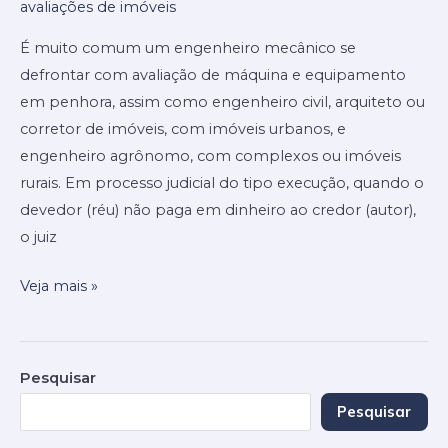
avaliações de imóveis
–
aplicação
É muito comum um engenheiro mecânico se
e
defrontar com avaliação de máquina e equipamento
mercado
em penhora, assim como engenheiro civil, arquiteto ou
de
corretor de imóveis, com imóveis urbanos, e
trabalho
engenheiro agrônomo, com complexos ou imóveis
rurais. Em processo judicial do tipo execução, quando o
devedor (réu) não paga em dinheiro ao credor (autor),
o juiz
Veja mais »
Pesquisar
Pesquisar