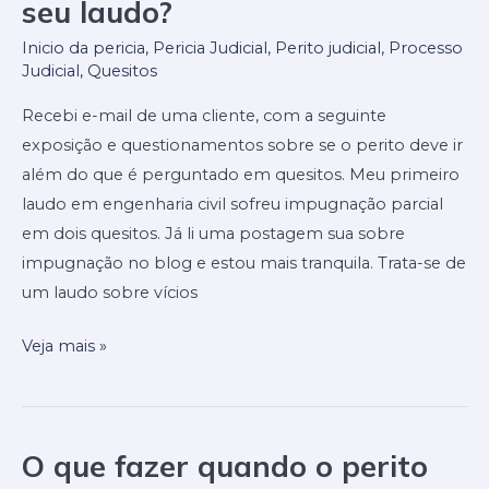
seu laudo?
além
do
Inicio da pericia
,
Pericia Judicial
,
Perito judicial
,
Processo
Judicial
,
Quesitos
que
é
Recebi e-mail de uma cliente, com a seguinte
perguntado
exposição e questionamentos sobre se o perito deve ir
em
além do que é perguntado em quesitos. Meu primeiro
quesitos,
laudo em engenharia civil sofreu impugnação parcial
em
em dois quesitos. Já li uma postagem sua sobre
seu
impugnação no blog e estou mais tranquila. Trata-se de
laudo?
um laudo sobre vícios
Veja mais »
O que fazer quando o perito
O