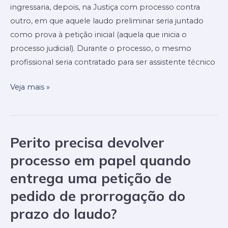
ingressaria, depois, na Justiça com processo contra
emissor
outro, em que aquele laudo preliminar seria juntado
do
como prova à petição inicial (aquela que inicia o
laudo
processo judicial). Durante o processo, o mesmo
ser
profissional seria contratado para ser assistente técnico
contratado
como
Veja mais »
assistente
técnico
no
mesmo
Perito precisa devolver
Perito
processo
precisa
processo em papel quando
devolver
entrega uma petição de
processo
pedido de prorrogação do
em
papel
prazo do laudo?
quando