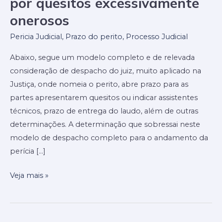
por quesitos excessivamente
deferimento
de
onerosos
perícia
Pericia Judicial
,
Prazo do perito
,
Processo Judicial
judicial
obrigando
Abaixo, segue um modelo completo e de relevada
a
consideração de despacho do juiz, muito aplicado na
parte
Justiça, onde nomeia o perito, abre prazo para as
a
partes apresentarem quesitos ou indicar assistentes
pagar
técnicos, prazo de entrega do laudo, além de outras
por
determinações. A determinação que sobressai neste
quesitos
modelo de despacho completo para o andamento da
excessivamente
perícia […]
onerosos
Veja mais »