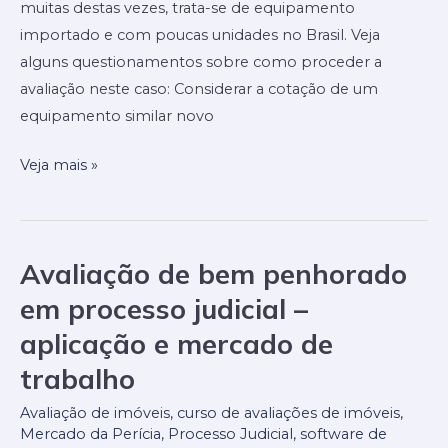
muitas destas vezes, trata-se de equipamento
no
importado e com poucas unidades no Brasil. Veja
país?
alguns questionamentos sobre como proceder a
avaliação neste caso: Considerar a cotação de um
equipamento similar novo
Veja mais »
Avaliação de bem penhorado
Avaliação
de
em processo judicial –
bem
aplicação e mercado de
penhorado
trabalho
em
processo
Avaliação de imóveis
,
curso de avaliações de imóveis
,
judicial
Mercado da Perícia
,
Processo Judicial
,
software de