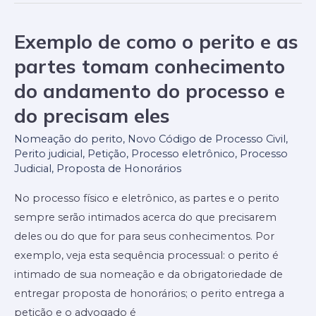
Exemplo de como o perito e as
Exemplo
de
partes tomam conhecimento
como
do andamento do processo e
o
do precisam eles
perito
e
Nomeação do perito
,
Novo Código de Processo Civil
,
as
Perito judicial
,
Petição
,
Processo eletrônico
,
Processo
Judicial
,
Proposta de Honorários
partes
tomam
No processo físico e eletrônico, as partes e o perito
conhecimento
sempre serão intimados acerca do que precisarem
do
deles ou do que for para seus conhecimentos. Por
andamento
exemplo, veja esta sequência processual: o perito é
do
intimado de sua nomeação e da obrigatoriedade de
processo
entregar proposta de honorários; o perito entrega a
e
petição e o advogado é