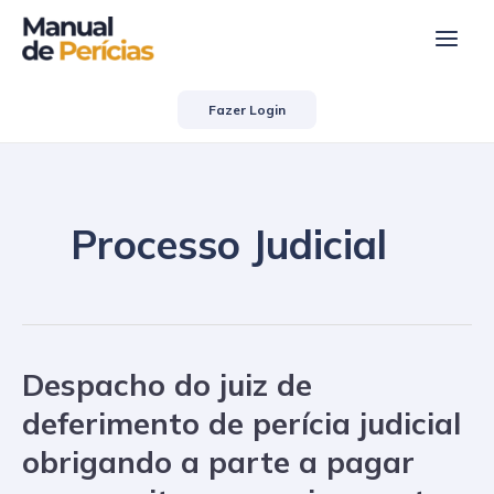
Ir
Main
para
Men
o
conteúdo
Fazer Login
Processo Judicial
Despacho do juiz de
Despacho
do
deferimento de perícia judicial
juiz
obrigando a parte a pagar
de