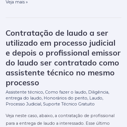
Veja mais »
Contratação de laudo a ser
Contratação
de
utilizado em processo judicial
laudo
e depois o profissional emissor
a
do laudo ser contratado como
ser
utilizado
assistente técnico no mesmo
em
processo
processo
Assistente técnico
,
Como fazer o laudo
,
Diligência
,
judicial
entrega do laudo
,
Honorários do perito
,
Laudo
,
e
Processo Judicial
,
Suporte Técnico Gratuito
depois
Veja neste caso, abaixo, a contratação de profissional
o
para a entrega de laudo a interessado. Esse último
profissional