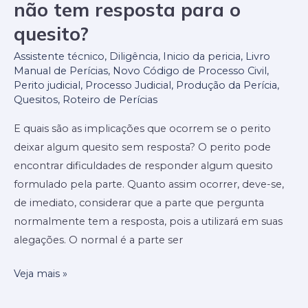
que
não tem resposta para o
fazer
quesito?
quando
o
Assistente técnico
,
Diligência
,
Inicio da pericia
,
Livro
Manual de Perícias
,
Novo Código de Processo Civil
,
perito
Perito judicial
,
Processo Judicial
,
Produção da Perícia
,
não
Quesitos
,
Roteiro de Perícias
tem
E quais são as implicações que ocorrem se o perito
resposta
deixar algum quesito sem resposta? O perito pode
para
encontrar dificuldades de responder algum quesito
o
formulado pela parte. Quanto assim ocorrer, deve-se,
quesito?
de imediato, considerar que a parte que pergunta
normalmente tem a resposta, pois a utilizará em suas
alegações. O normal é a parte ser
Veja mais »