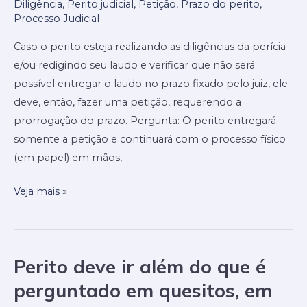
Diligência
,
Perito judicial
,
Petição
,
Prazo do perito
,
entrega
Processo Judicial
uma
Caso o perito esteja realizando as diligências da perícia
petição
e/ou redigindo seu laudo e verificar que não será
de
possível entregar o laudo no prazo fixado pelo juiz, ele
pedido
deve, então, fazer uma petição, requerendo a
de
prorrogação do prazo. Pergunta: O perito entregará
prorrogação
somente a petição e continuará com o processo físico
do
(em papel) em mãos,
prazo
do
Veja mais »
laudo?
Perito deve ir além do que é
Perito
deve
perguntado em quesitos, em
ir