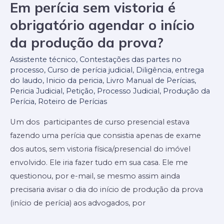
Em perícia sem vistoria é
Em
perícia
obrigatório agendar o início
sem
da produção da prova?
vistoria
é
Assistente técnico
,
Contestações das partes no
processo
,
Curso de perícia judicial
,
Diligência
,
entrega
obrigatório
do laudo
,
Inicio da pericia
,
Livro Manual de Perícias
,
agendar
Pericia Judicial
,
Petição
,
Processo Judicial
,
Produção da
o
Perícia
,
Roteiro de Perícias
início
Um dos participantes de curso presencial estava
da
fazendo uma perícia que consistia apenas de exame
produção
dos autos, sem vistoria física/presencial do imóvel
da
envolvido. Ele iria fazer tudo em sua casa. Ele me
prova?
questionou, por e-mail, se mesmo assim ainda
precisaria avisar o dia do início de produção da prova
(início de perícia) aos advogados, por