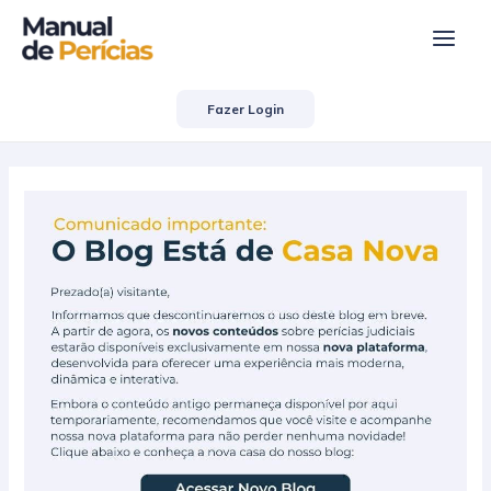
Ir
Post
Main
para
navigation
Men
o
conteúdo
Fazer Login