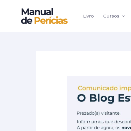
Ir
Post
para
navigation
Livro
Cursos
o
conteúdo