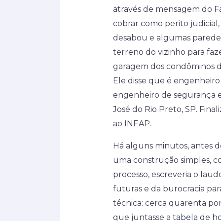
através de mensagem do
F
cobrar como perito judicia
desabou e algumas paredes 
terreno do vizinho para faz
garagem dos condôminos do 
Ele disse que é engenheiro 
engenheiro de segurança e 
José do Rio Preto, SP. Final
ao INEAP.
Há alguns minutos, antes de
uma construção simples, com
processo, escreveria o laud
futuras e da burocracia par
técnica: cerca quarenta po
que juntasse a
tabela de h