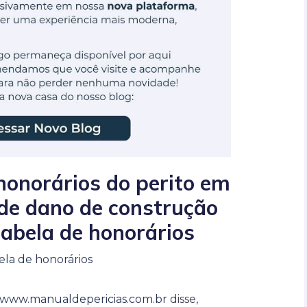
honorários do perito em
l de dano de construção
a tabela de honorários
ela de honorários
www.manualdepericias.com.br
disse,