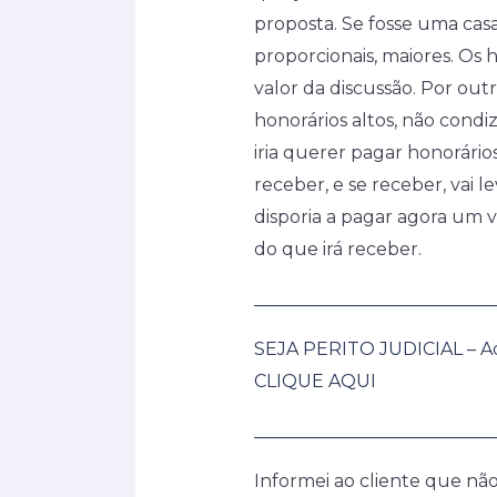
proposta. Se fosse uma casa
proporcionais, maiores. Os 
valor da discussão. Por out
honorários altos, não condi
iria querer pagar honorári
receber, e se receber, vai l
disporia a pagar agora um v
do que irá receber.
___________________________
SEJA PERITO JUDICIAL – A
CLIQUE AQUI
___________________________
Informei ao cliente que nã