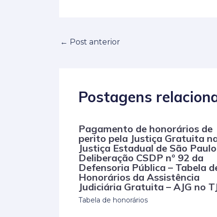
←
Post anterior
Postagens relacion
Pagamento de honorários de
perito pela Justiça Gratuita n
Justiça Estadual de São Paulo
Deliberação CSDP nº 92 da
Defensoria Pública – Tabela d
Honorários da Assistência
Judiciária Gratuita – AJG no 
Tabela de honorários