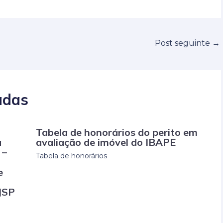
Post seguinte
→
adas
Tabela de honorários do perito em
a
avaliação de imóvel do IBAPE
 –
Tabela de honorários
e
TJSP