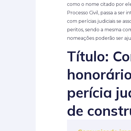
como o nome citado por el
Processo Civil, passa a ser 
com perícias judiciais se a
peritos, sendo a mesma com
nomeações poderão ser ajud
Título:
Co
honorário
perícia j
de constr