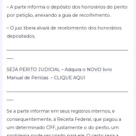
– A parte informa o depósito dos honorários do perito
por petição, anexando a guia de recolhimento.
– O juiz libera alvará de recebimento dos honorários
depositados.
_________________________________________________________
___
SEJA PERITO JUDICIAL – Adquira o NOVO livro
Manual de Perícias – CLIQUE AQUI
_________________________________________________________
___
Se a parte informar em seus registros internos, e
consequentemente, à Receita Federal, que pagou a
um determinado CPF, justamente o do perito, um
problema pode ser criado para ele. O certo seria a