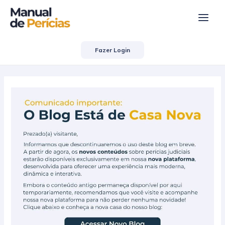
Ir
Post
Main
para
navigation
Men
o
conteúdo
Fazer Login