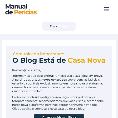
Ir
Post
Main
para
navigation
Men
o
conteúdo
Fazer Login