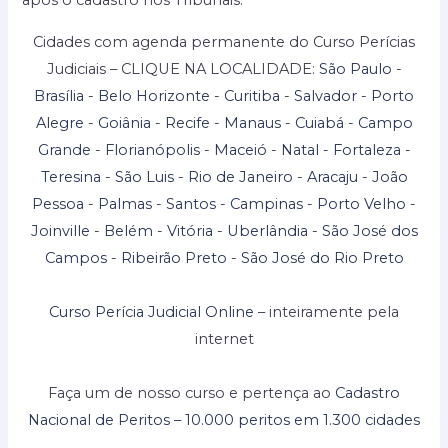
após o cadastro nos Tribunais.
Cidades com agenda permanente do Curso Perícias
Judiciais – CLIQUE NA LOCALIDADE:
São Paulo
-
Brasília
-
Belo Horizonte
-
Curitiba
-
Salvador
-
Porto
Alegre
-
Goiânia
-
Recife
-
Manaus
-
Cuiabá
-
Campo
Grande
-
Florianópolis
-
Maceió
-
Natal
-
Fortaleza
-
Teresina
-
São Luis
-
Rio de Janeiro
-
Aracaju
-
João
Pessoa
-
Palmas
-
Santos
-
Campinas
-
Porto Velho
-
Joinville
-
Belém
-
Vitória
-
Uberlândia
-
São José dos
Campos
-
Ribeirão Preto
-
São José do Rio Preto
Curso Perícia Judicial Online
– inteiramente pela
internet
Faça um de nosso curso e pertença ao
Cadastro
Nacional de Peritos – 10.000 peritos em 1.300 cidades