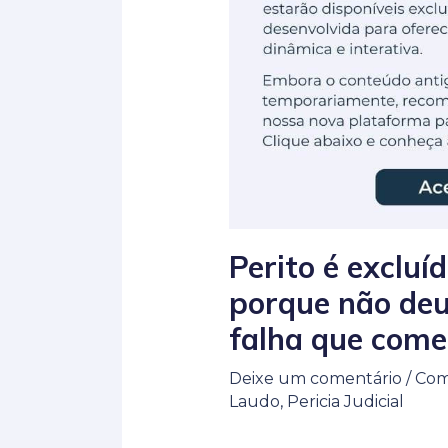
Perito é excluí
porque não deu
falha que come
Deixe um comentário
/
Como
Laudo
,
Pericia Judicial