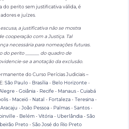
 do perito sem justificativa válida, é
dores e juízes.
cusa, a justificativa não se mostra
 cooperação com a Justiça. Tal
ança necessária para nomeações futuras.
o do perito ______ do quadro de
rovidencie-se a anotação da exclusão.
manente do Curso Perícias Judiciais –
E:
São Paulo
-
Brasília
-
Belo Horizonte
-
Alegre
-
Goiânia
-
Recife
-
Manaus
-
Cuiabá
olis
-
Maceió
-
Natal
-
Fortaleza
-
Teresina
-
-
Aracaju
-
João Pessoa
-
Palmas
-
Santos
-
oinville
-
Belém
-
Vitória
-
Uberlândia
-
São
beirão Preto
-
São José do Rio Preto