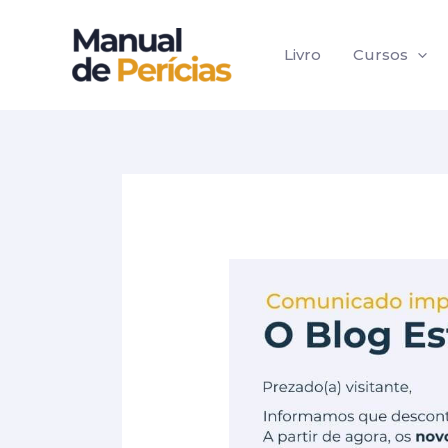
Ir
Post
para
navigation
Livro
Cursos
o
conteúdo