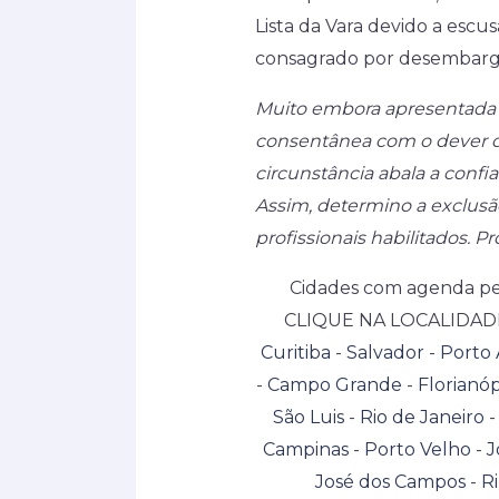
Lista da Vara devido a escusa
consagrado por desembarga
Muito embora apresentada es
consentânea com o dever de
circunstância abala a confi
Assim, determino a exclusã
profissionais habilitados. P
Cidades com agenda per
CLIQUE NA LOCALIDAD
Curitiba
-
Salvador
-
Porto 
-
Campo Grande
-
Florianóp
São Luis
-
Rio de Janeiro
Campinas
-
Porto Velho
-
J
José dos Campos
-
Ri