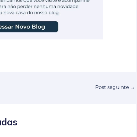
Post seguinte
→
adas