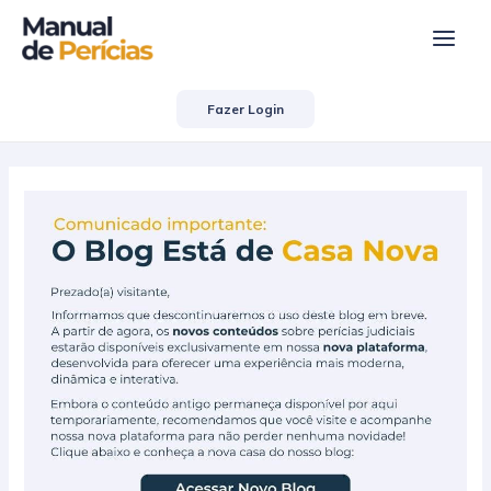
Ir
Post
Main
para
navigation
Men
o
conteúdo
Fazer Login