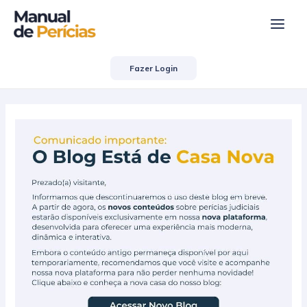
Ir
Post
Main
para
navigation
Men
o
conteúdo
Fazer Login